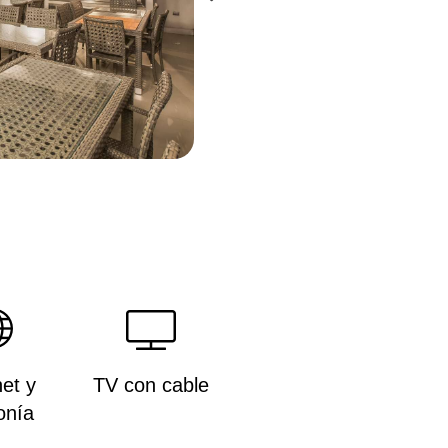
net y
TV con cable
onía