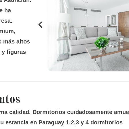
de Asunción.
e ha
resa.
emium,
s más altos
 y figuras
ntos
ima calidad. Dormitorios cuidadosamente amu
 estancia en Paraguay 1,2,3 y 4 dormitorios –