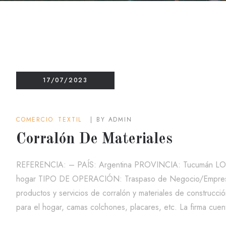
17/07/2023
COMERCIO
TEXTIL
BY
ADMIN
Corralón De Materiales
REFERENCIA: – PAÍS: Argentina PROVINCIA: Tucumán 
hogar TIPO DE OPERACIÓN: Traspaso de Negocio/Empres
productos y servicios de corralón y materiales de construcción
para el hogar, camas colchones, placares, etc. La firma cue