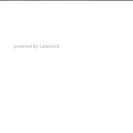
powered by
Latamclick